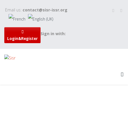
Email us:
contact@sisr-issr.org
Sign in with:
Login&Register