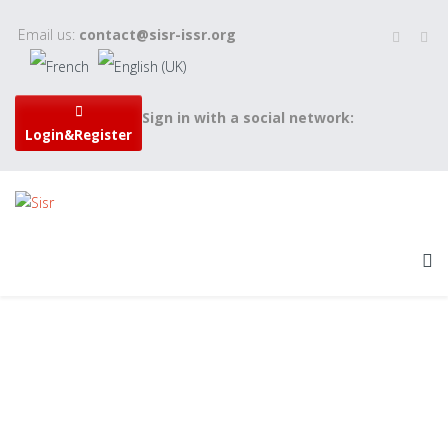
Email us:
contact@sisr-issr.org
Sign in with a social network:
Login&Register